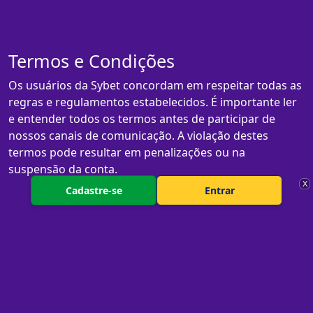
Termos e Condições
Os usuários da Sybet concordam em respeitar todas as
regras e regulamentos estabelecidos. É importante ler
e entender todos os termos antes de participar de
nossos canais de comunicação. A violação destes
termos pode resultar em penalizações ou na
suspensão da conta.
X
Cadastre-se
Entrar