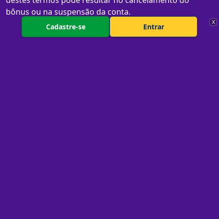
destes termos pode resultar no cancelamento do
bônus ou na suspensão da conta.
X
Cadastre-se
Entrar