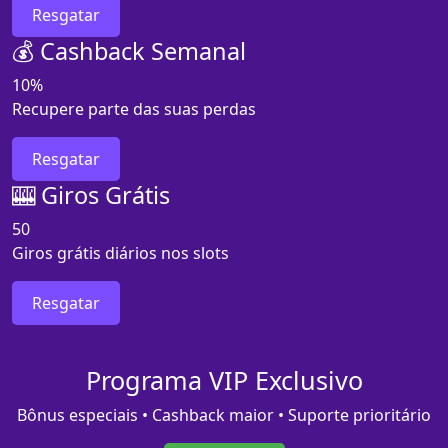
Resgatar
💰 Cashback Semanal
10%
Recupere parte das suas perdas
Resgatar
🎰 Giros Grátis
50
Giros grátis diários nos slots
Resgatar
Programa VIP Exclusivo
Bônus especiais • Cashback maior • Suporte prioritário