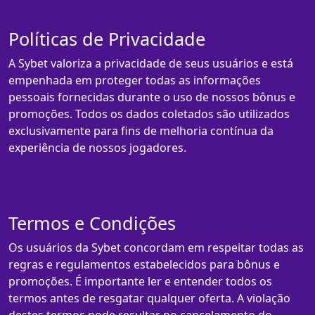
Políticas de Privacidade
A Sybet valoriza a privacidade de seus usuários e está
empenhada em proteger todas as informações
pessoais fornecidas durante o uso de nossos bônus e
promoções. Todos os dados coletados são utilizados
exclusivamente para fins de melhoria contínua da
experiência de nossos jogadores.
Termos e Condições
Os usuários da Sybet concordam em respeitar todas as
regras e regulamentos estabelecidos para bônus e
promoções. É importante ler e entender todos os
termos antes de resgatar qualquer oferta. A violação