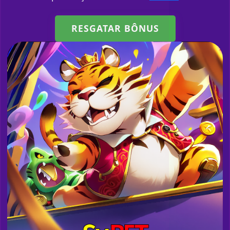
RESGATAR BÔNUS