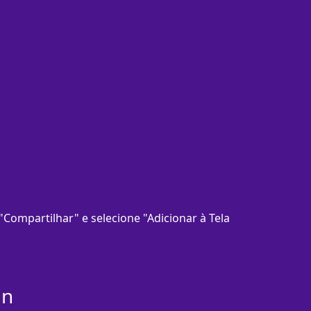
"Compartilhar" e selecione "Adicionar à Tela
in