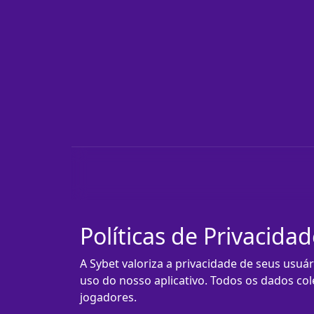
Políticas de Privacida
A Sybet valoriza a privacidade de seus usu
uso do nosso aplicativo. Todos os dados col
jogadores.