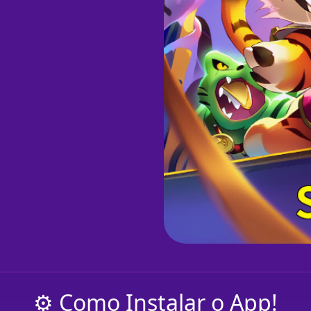
⚙️ Como Instalar o App!