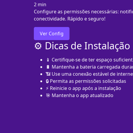
2 min
Configure as permissões necessárias: noti
conectividade. Rápido e seguro!
Ver Config
⚙️ Dicas de Instalação
📱 Certifique-se de ter espaço suficien
🔋 Mantenha a bateria carregada duran
📶 Use uma conexão estável de interne
🔒 Permita as permissões solicitadas
⚡ Reinicie o app após a instalação
🎯 Mantenha o app atualizado