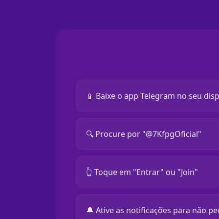
📱 Baixe o app Telegram no seu disp
🔍 Procure por "@7KfpgOficial"
👆 Toque em "Entrar" ou "Join"
🔔 Ative as notificações para não p