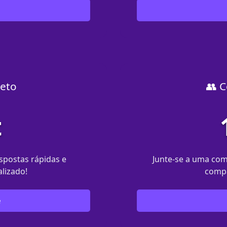
reto
👥 
t
espostas rápidas e
Junte-se a uma com
lizado!
compa
e