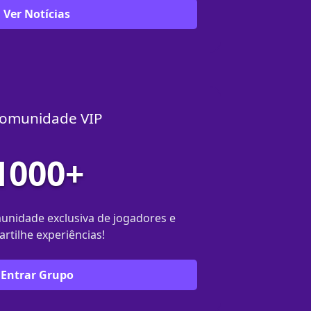
Ver Notícias
Comunidade VIP
1000+
unidade exclusiva de jogadores e
rtilhe experiências!
Entrar Grupo