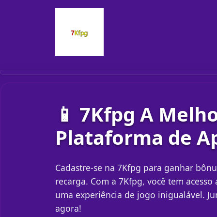
📱 7Kfpg A Melh
Plataforma de A
Cadastre-se na 7Kfpg para ganhar bônu
recarga. Com a 7Kfpg, você tem acesso 
uma experiência de jogo inigualável. J
agora!