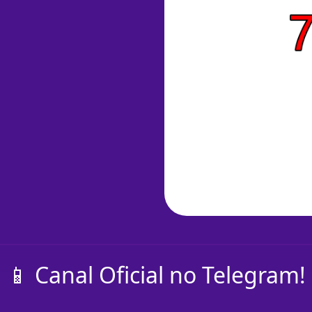
📱 Canal Oficial no Telegram!