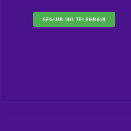
SEGUIR NO TELEGRAM