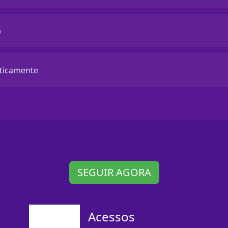
a
aticamente
SEGUIR AGORA
Acessos