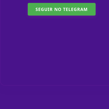
SEGUIR NO TELEGRAM