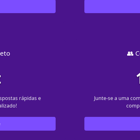
reto
👥 
t
espostas rápidas e
Junte-se a uma com
lizado!
compa
e