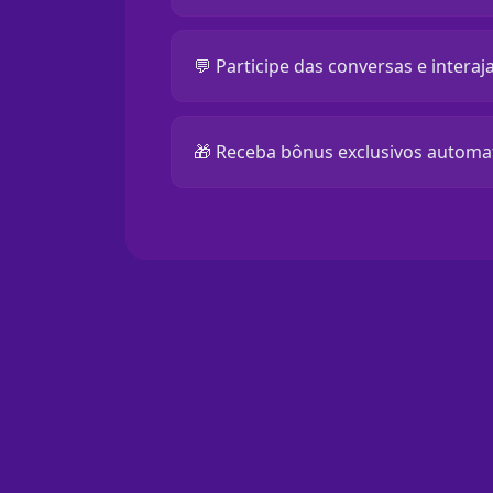
💬 Participe das conversas e interaj
🎁 Receba bônus exclusivos autom