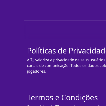
Políticas de Privacida
A 7JJ valoriza a privacidade de seus usuár
canais de comunicação. Todos os dados cole
jogadores.
Termos e Condições