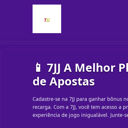
📱 7JJ A Melhor 
de Apostas
Cadastre-se na 7JJ para ganhar bônus n
recarga. Com a 7JJ, você tem acesso a p
experiência de jogo inigualável. Junte-