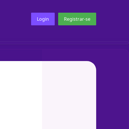
Login
Registrar-se