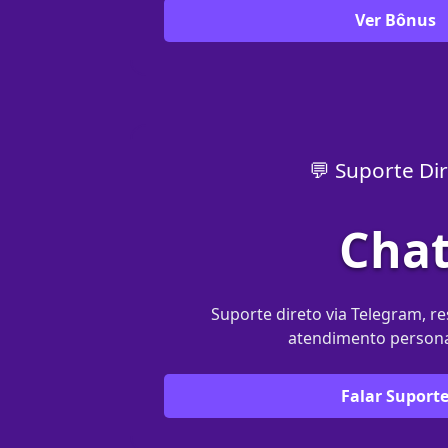
Ver Bônus
💬 Suporte Di
Cha
Suporte direto via Telegram, r
atendimento persona
Falar Suport