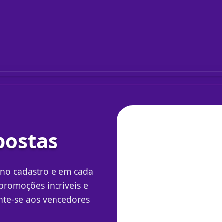
postas
no cadastro e em cada
promoções incríveis e
unte-se aos vencedores