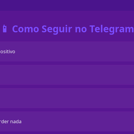
📱 Como Seguir no Telegram
ositivo
erder nada