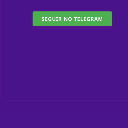
SEGUIR NO TELEGRAM