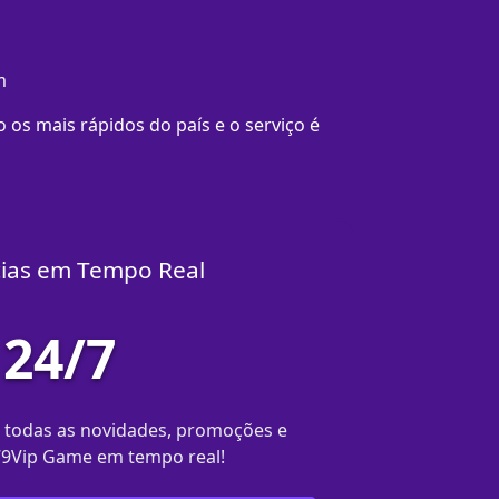
m
 os mais rápidos do país e o serviço é
cias em Tempo Real
24/7
e todas as novidades, promoções e
79Vip Game em tempo real!