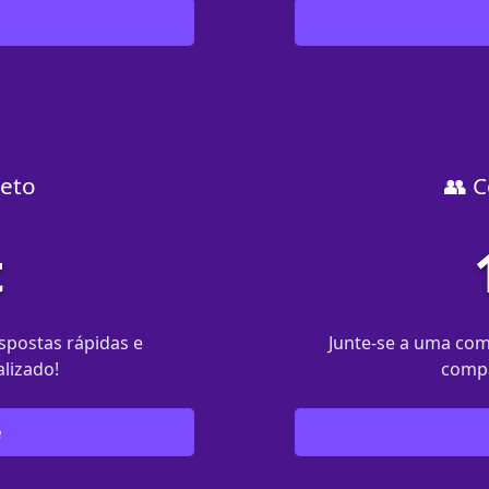
reto
👥 
t
espostas rápidas e
Junte-se a uma com
lizado!
compa
e