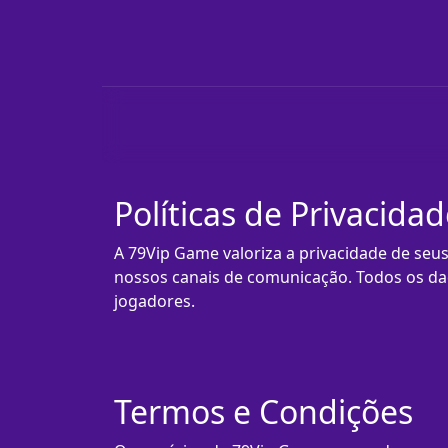
Políticas de Privacida
A 79Vip Game valoriza a privacidade de se
nossos canais de comunicação. Todos os dad
jogadores.
Termos e Condições