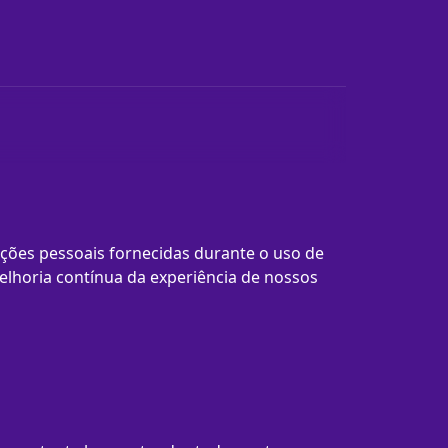
ções pessoais fornecidas durante o uso de
elhoria contínua da experiência de nossos