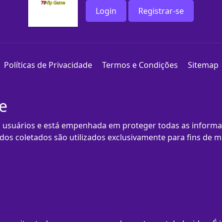
Login
Registrar-se
Políticas de Privacidade
Termos e Condições
Sitemap
de
us usuários e está empenhada em proteger todas as informa
os coletados são utilizados exclusivamente para fins de m