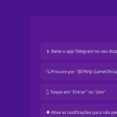
📱 Baixe o app Telegram no seu disp
🔍 Procure por "@79Vip GameOficia
👆 Toque em "Entrar" ou "Join"
🔔 Ative as notificações para não p