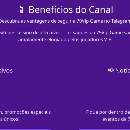
📱 Benefícios do Canal
Descubra as vantagens de seguir a 79Vip Game no Telegra
ite de cassino de alto nível — os saques da 79Vip Game são
amplamente elogiado pelos jogadores VIP.
sivos
📢 Notí
m, promoções especiais
Fique por dentro d
s únicos!
eventos da 