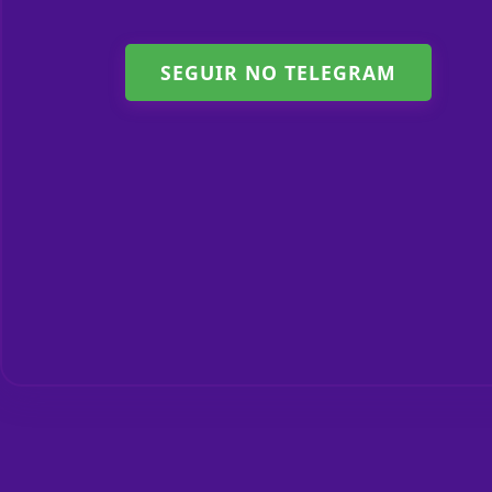
SEGUIR NO TELEGRAM