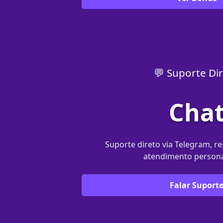
💬 Suporte Di
Cha
Suporte direto via Telegram, r
atendimento persona
Falar Suport