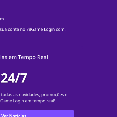
am
 sua conta no 78Game Login com​.
cias em Tempo Real
24/7
e todas as novidades, promoções e
8Game Login em tempo real!
Ver Notícias