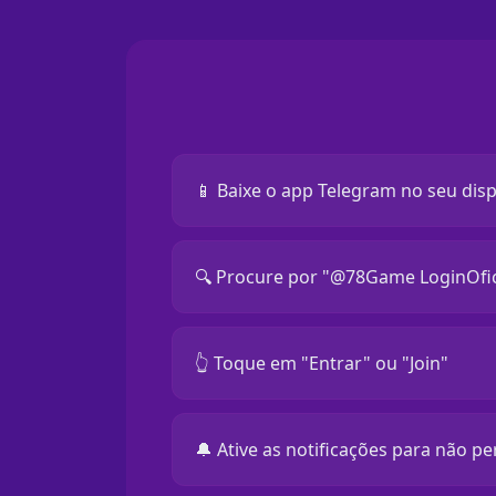
📱 Baixe o app Telegram no seu disp
🔍 Procure por "@78Game LoginOfic
👆 Toque em "Entrar" ou "Join"
🔔 Ative as notificações para não p