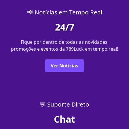
📢 Notícias em Tempo Real
24/7
Fique por dentro de todas as novidades,
promoções e eventos da 789Luck em tempo real!
Ver Notícias
💬 Suporte Direto
Chat