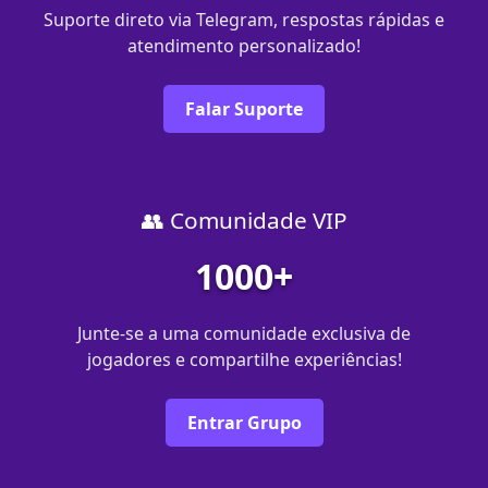
Suporte direto via Telegram, respostas rápidas e
atendimento personalizado!
Falar Suporte
👥 Comunidade VIP
1000+
Junte-se a uma comunidade exclusiva de
jogadores e compartilhe experiências!
Entrar Grupo