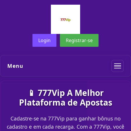
Login
Registrar-se
Menu
📱 777Vip A Melhor
Plataforma de Apostas
Cadastre-se na 777Vip para ganhar bônus no
cadastro e em cada recarga. Com a 777Vip, você