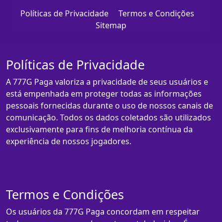
Políticas de Privacidade
Termos e Condições
Sitemap
Políticas de Privacidade
A 777G Paga valoriza a privacidade de seus usuários e
está empenhada em proteger todas as informações
pessoais fornecidas durante o uso de nossos canais de
comunicação. Todos os dados coletados são utilizados
exclusivamente para fins de melhoria contínua da
experiência de nossos jogadores.
Termos e Condições
Os usuários da 777G Paga concordam em respeitar