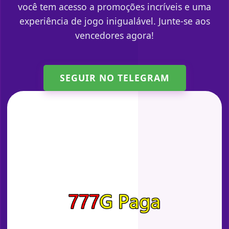
você tem acesso a promoções incríveis e uma
experiência de jogo inigualável. Junte-se aos
vencedores agora!
SEGUIR NO TELEGRAM