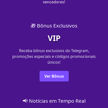
vencedores!
🎁 Bônus Exclusivos
VIP
Receba bônus exclusivos do Telegram,
promoções especiais e códigos promocionais
únicos!
Ver Bônus
📢 Notícias em Tempo Real