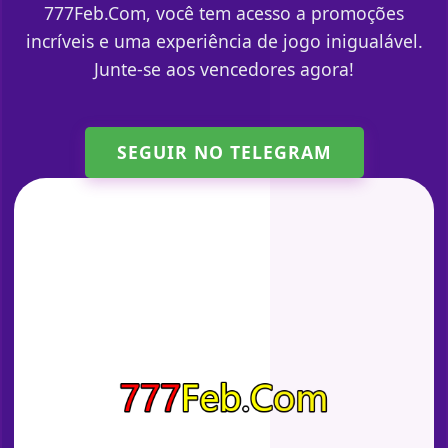
777Feb.Com, você tem acesso a promoções
incríveis e uma experiência de jogo inigualável.
Junte-se aos vencedores agora!
SEGUIR NO TELEGRAM