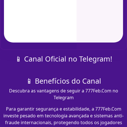
📱 Canal Oficial no Telegram!
📱 Benefícios do Canal
Descubra as vantagens de seguir a 777Feb.Com no
Telegram
Para garantir segurança e estabilidade, a 777Feb.Com
investe pesado em tecnologia avançada e sistemas anti-
fraude internacionais, protegendo todos os jogadores