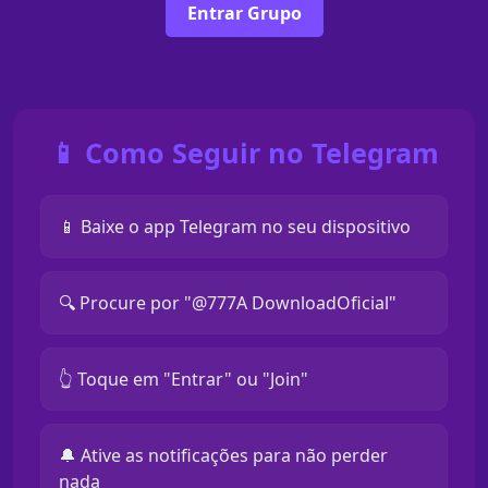
Entrar Grupo
📱 Como Seguir no Telegram
📱 Baixe o app Telegram no seu dispositivo
🔍 Procure por "@777A DownloadOficial"
👆 Toque em "Entrar" ou "Join"
🔔 Ative as notificações para não perder
nada