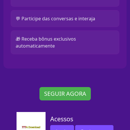
💬 Participe das conversas e interaja
🎁 Receba bônus exclusivos
automaticamente
SEGUIR AGORA
Acessos