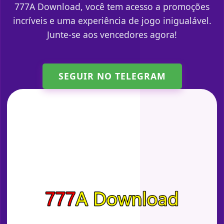
777A Download, você tem acesso a promoções
incríveis e uma experiência de jogo inigualável.
Junte-se aos vencedores agora!
SEGUIR NO TELEGRAM