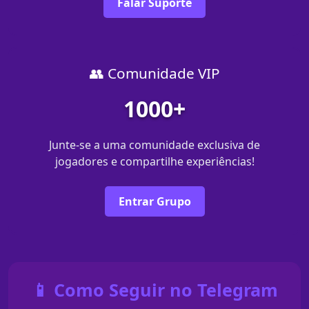
Falar Suporte
👥 Comunidade VIP
1000+
Junte-se a uma comunidade exclusiva de
jogadores e compartilhe experiências!
Entrar Grupo
📱 Como Seguir no Telegram