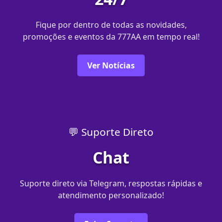
Fique por dentro de todas as novidades,
promoções e eventos da 777AA em tempo real!
Ver Notícias
💬 Suporte Direto
Chat
Suporte direto via Telegram, respostas rápidas e
atendimento personalizado!