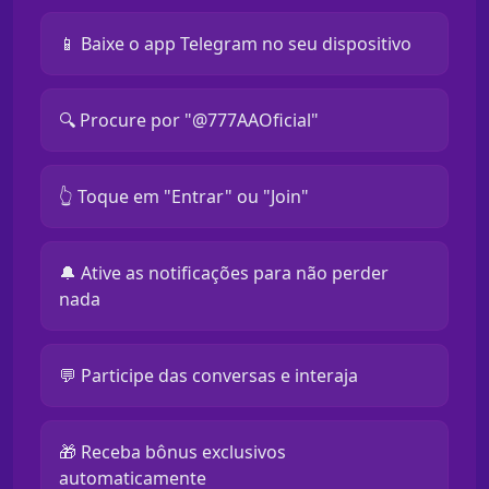
📱 Baixe o app Telegram no seu dispositivo
🔍 Procure por "@777AAOficial"
👆 Toque em "Entrar" ou "Join"
🔔 Ative as notificações para não perder
nada
💬 Participe das conversas e interaja
🎁 Receba bônus exclusivos
automaticamente