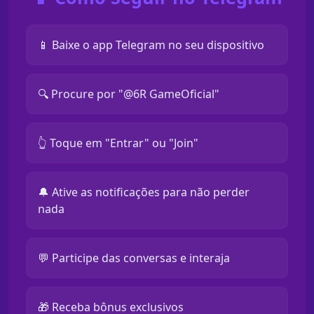
📱 Baixe o app Telegram no seu dispositivo
🔍 Procure por "@6R GameOficial"
👆 Toque em "Entrar" ou "Join"
🔔 Ative as notificações para não perder
nada
💬 Participe das conversas e interaja
🎁 Receba bônus exclusivos