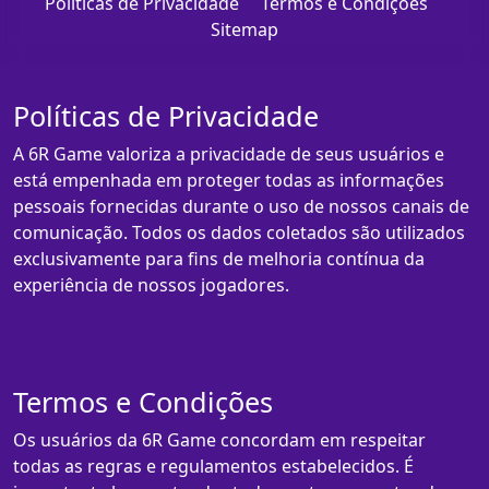
Políticas de Privacidade
Termos e Condições
Sitemap
Políticas de Privacidade
A 6R Game valoriza a privacidade de seus usuários e
está empenhada em proteger todas as informações
pessoais fornecidas durante o uso de nossos canais de
comunicação. Todos os dados coletados são utilizados
exclusivamente para fins de melhoria contínua da
experiência de nossos jogadores.
Termos e Condições
Os usuários da 6R Game concordam em respeitar
todas as regras e regulamentos estabelecidos. É