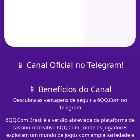
📱 Canal Oficial no Telegram!
📱 Benefícios do Canal
Descubra as vantagens de seguir a 6QQ.Com no
Telegram
6QQ.Com Brasil é a versão abreviada da plataforma de
cassino recreativo 6QQ.Com , onde os jogadores
exploram um mundo de jogos com ampla variedade e