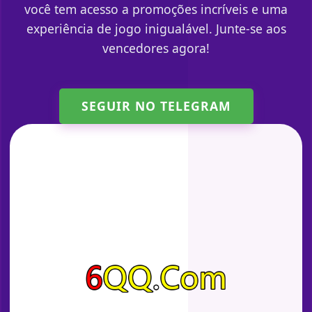
você tem acesso a promoções incríveis e uma
experiência de jogo inigualável. Junte-se aos
vencedores agora!
SEGUIR NO TELEGRAM