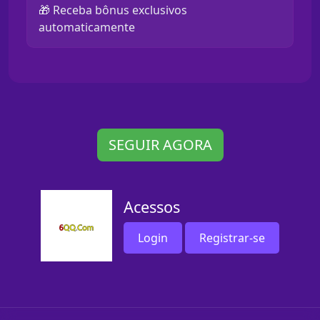
🎁 Receba bônus exclusivos
automaticamente
SEGUIR AGORA
Acessos
Login
Registrar-se