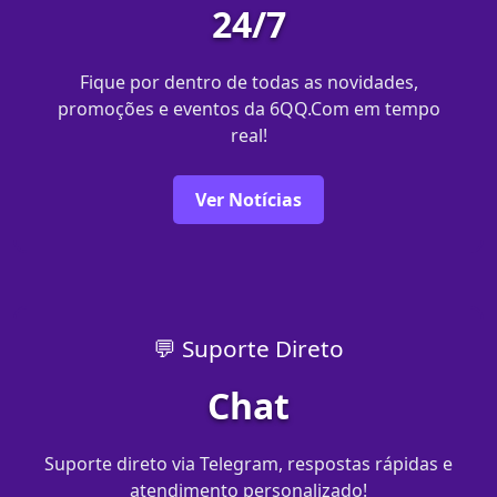
24/7
Fique por dentro de todas as novidades,
promoções e eventos da 6QQ.Com em tempo
real!
Ver Notícias
💬 Suporte Direto
Chat
Suporte direto via Telegram, respostas rápidas e
atendimento personalizado!