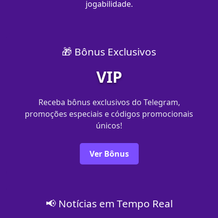
jogabilidade.
🎁 Bônus Exclusivos
VIP
Receba bônus exclusivos do Telegram,
promoções especiais e códigos promocionais
únicos!
Ver Bônus
📢 Notícias em Tempo Real