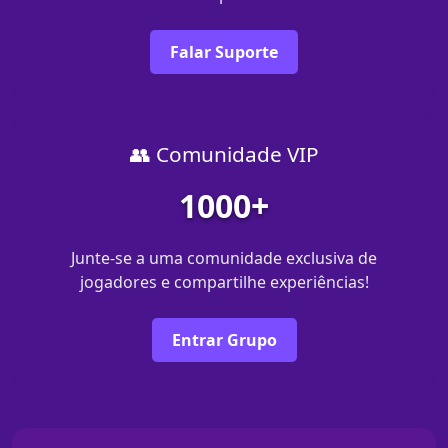
Falar Suporte
👥 Comunidade VIP
1000+
Junte-se a uma comunidade exclusiva de
jogadores e compartilhe experiências!
Entrar Grupo