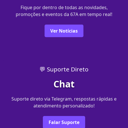
Fique por dentro de todas as novidades,
promoções e eventos da 67A em tempo real!
Ver Notícias
💬 Suporte Direto
Chat
Suporte direto via Telegram, respostas rápidas e
atendimento personalizado!
Falar Suporte