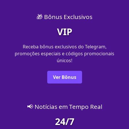
🎁 Bônus Exclusivos
VIP
Receba bônus exclusivos do Telegram,
promoções especiais e códigos promocionais
únicos!
Ver Bônus
📢 Notícias em Tempo Real
24/7