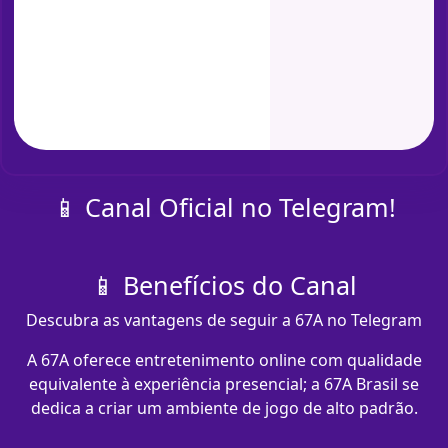
📱 Canal Oficial no Telegram!
📱 Benefícios do Canal
Descubra as vantagens de seguir a 67A no Telegram
A 67A oferece entretenimento online com qualidade
equivalente à experiência presencial; a 67A Brasil se
dedica a criar um ambiente de jogo de alto padrão.