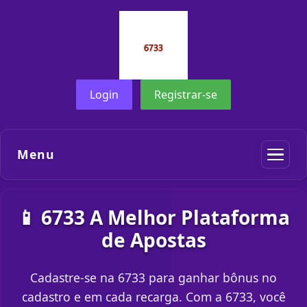
Login
Registrar-se
Menu
📱 6733 A Melhor Plataforma
de Apostas
Cadastre-se na 6733 para ganhar bônus no
cadastro e em cada recarga. Com a 6733, você