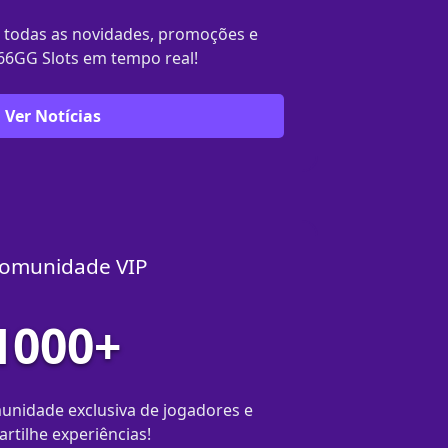
e todas as novidades, promoções e
66GG Slots em tempo real!
Ver Notícias
Comunidade VIP
1000+
unidade exclusiva de jogadores e
rtilhe experiências!