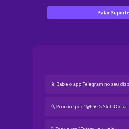
Falar Suport
📱 Baixe o app Telegram no seu disp
🔍 Procure por "@66GG SlotsOficial