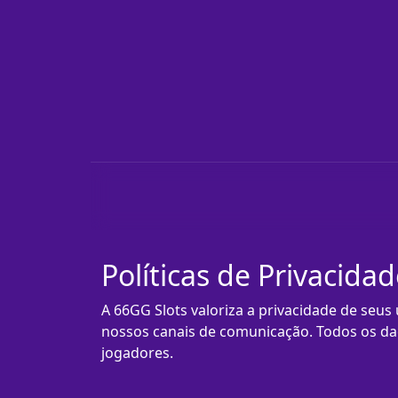
Políticas de Privacida
A 66GG Slots valoriza a privacidade de seu
nossos canais de comunicação. Todos os dad
jogadores.