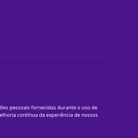
ções pessoais fornecidas durante o uso de
elhoria contínua da experiência de nossos