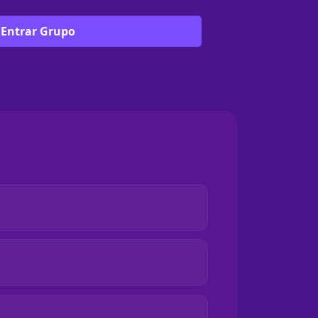
Entrar Grupo