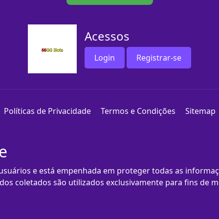
Acessos
Login
Registrar-se
Políticas de Privacidade
Termos e Condições
Sitemap
de
s usuários e está empenhada em proteger todas as informa
os coletados são utilizados exclusivamente para fins de m