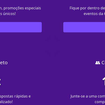
m, promoções especiais
Fique por dentro d
s únicos!
eventos da 
reto
👥 
t
espostas rápidas e
Junte-se a uma com
lizado!
compa