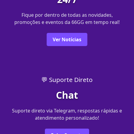
Fique por dentro de todas as novidades,
promoções e eventos da 66GG em tempo real!
Ver Notícias
💬 Suporte Direto
Chat
Suporte direto via Telegram, respostas rápidas e
atendimento personalizado!