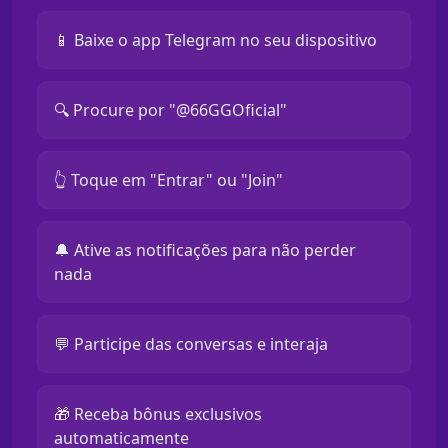
📱 Baixe o app Telegram no seu dispositivo
🔍 Procure por "@66GGOficial"
👆 Toque em "Entrar" ou "Join"
🔔 Ative as notificações para não perder
nada
💬 Participe das conversas e interaja
🎁 Receba bônus exclusivos
automaticamente