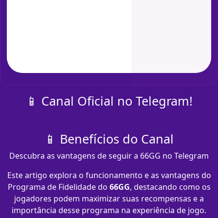
📱 Canal Oficial no Telegram!
📱 Benefícios do Canal
Descubra as vantagens de seguir a 66GG no Telegram
Este artigo explora o funcionamento e as vantagens do
Programa de Fidelidade do
66GG
, destacando como os
jogadores podem maximizar suas recompensas e a
importância desse programa na experiência de jogo.