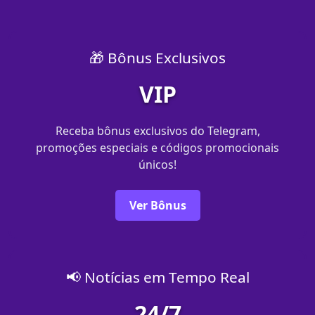
🎁 Bônus Exclusivos
VIP
Receba bônus exclusivos do Telegram,
promoções especiais e códigos promocionais
únicos!
Ver Bônus
📢 Notícias em Tempo Real
24/7