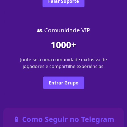
Falar Suporte
👥 Comunidade VIP
1000+
Junte-se a uma comunidade exclusiva de
jogadores e compartilhe experiências!
Entrar Grupo
📱 Como Seguir no Telegram