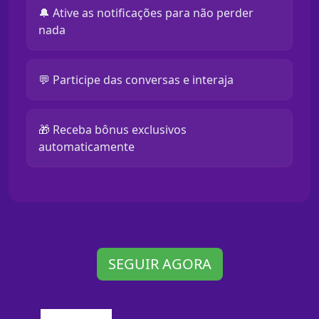
🔔 Ative as notificações para não perder
nada
💬 Participe das conversas e interaja
🎁 Receba bônus exclusivos
automaticamente
SEGUIR AGORA