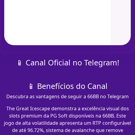
📱 Canal Oficial no Telegram!
📱 Benefícios do Canal
Descubra as vantagens de seguir a 66BB no Telegram
The Great Icescape demonstra a excelência visual dos
slots premium da PG Soft disponíveis na 66BB. Este
jogo de alta volatilidade apresenta um RTP configurável
de até 96.72%, sistema de avalanche que remove