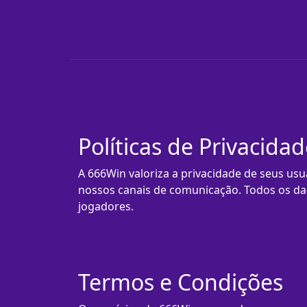
Políticas de Privacida
A 666Win valoriza a privacidade de seus us
nossos canais de comunicação. Todos os dad
jogadores.
Termos e Condições