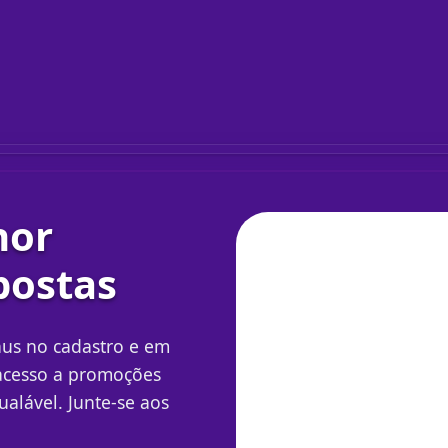
hor
postas
us no cadastro e em
acesso a promoções
ualável. Junte-se aos