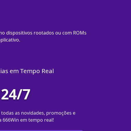
como dispositivos rootados ou com ROMs
plicativo.
cias em Tempo Real
24/7
e todas as novidades, promoções e
a 666Win em tempo real!