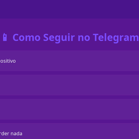
📱 Como Seguir no Telegram
ositivo
erder nada