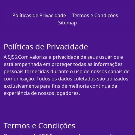
Políticas de Privacidade
Termos e Condições
Sitemap
Políticas de Privacidade
A 5J55.Com valoriza a privacidade de seus usuários e
está empenhada em proteger todas as informações
pessoais fornecidas durante o uso de nossos canais de
comunicação. Todos os dados coletados são utilizados
exclusivamente para fins de melhoria contínua da
experiência de nossos jogadores.
Termos e Condições