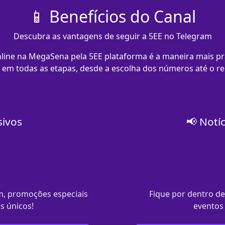
📱 Benefícios do Canal
Descubra as vantagens de seguir a 5EE no Telegram
online na MegaSena pela 5EE plataforma é a maneira mais prá
e em todas as etapas, desde a escolha dos números até o r
sivos
📢 Notí
m, promoções especiais
Fique por dentro d
s únicos!
eventos