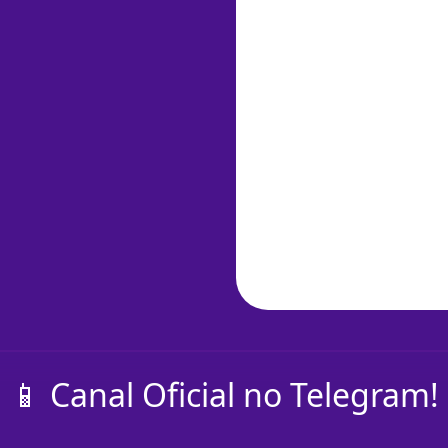
📱 Canal Oficial no Telegram!