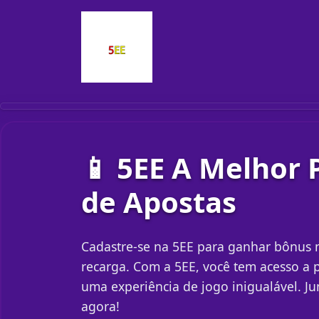
📱 5EE A Melhor 
de Apostas
Cadastre-se na 5EE para ganhar bônus 
recarga. Com a 5EE, você tem acesso a 
uma experiência de jogo inigualável. J
agora!