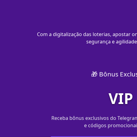
Com a digitalização das loterias, apostar 
segurança e agilidad
🎁 Bônus Exclu
VIP
Receba bônus exclusivos do Telegra
e códigos promocionai