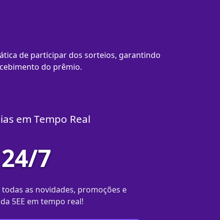
tica de participar dos sorteios, garantindo
ecebimento do prêmio.
cias em Tempo Real
24/7
e todas as novidades, promoções e
 da 5EE em tempo real!