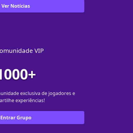
Ver Notícias
Comunidade VIP
1000+
unidade exclusiva de jogadores e
rtilhe experiências!
Entrar Grupo