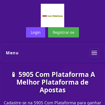
Login
Registrar-se
Menu
📱 5905 Com Plataforma A
Melhor Plataforma de
Apostas
Cadastre-se na 5905 Com Plataforma para ganhar