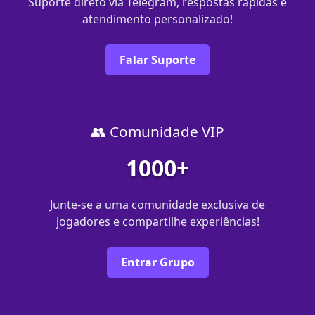
Suporte direto via Telegram, respostas rápidas e
atendimento personalizado!
Falar Suporte
👥 Comunidade VIP
1000+
Junte-se a uma comunidade exclusiva de
jogadores e compartilhe experiências!
Entrar Grupo