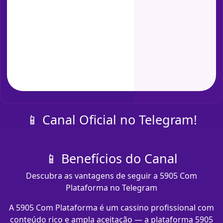
📱 Canal Oficial no Telegram!
📱 Benefícios do Canal
Descubra as vantagens de seguir a 5905 Com
Plataforma no Telegram
A 5905 Com Plataforma é um cassino profissional com
conteúdo rico e ampla aceitação — a plataforma 5905