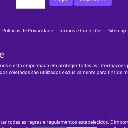
Políticas de Privacidade
Termos e Condições
Sitemap
de
uários e está empenhada em proteger todas as informações 
os coletados são utilizados exclusivamente para fins de m
ar todas as regras e regulamentos estabelecidos. É import