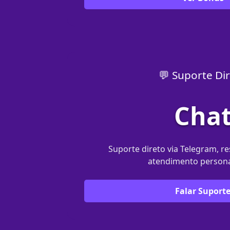
💬 Suporte Di
Cha
Suporte direto via Telegram, r
atendimento persona
Falar Suport