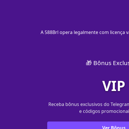
A 588Brl opera legalmente com licença v
🎁 Bônus Exclu
VIP
Receba bônus exclusivos do Telegra
e códigos promocionai
Ver Bônus