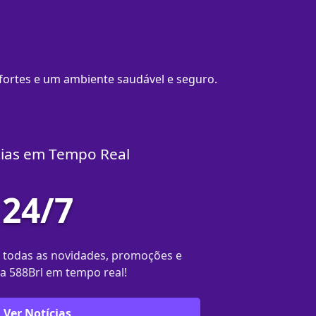
 fortes e um ambiente saudável e seguro.
cias em Tempo Real
24/7
e todas as novidades, promoções e
a 588Brl em tempo real!
Ver Notícias