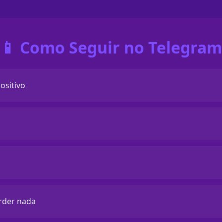
📱 Como Seguir no Telegram
ositivo
erder nada