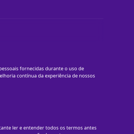
pessoais fornecidas durante o uso de
elhoria contínua da experiência de nossos
ante ler e entender todos os termos antes