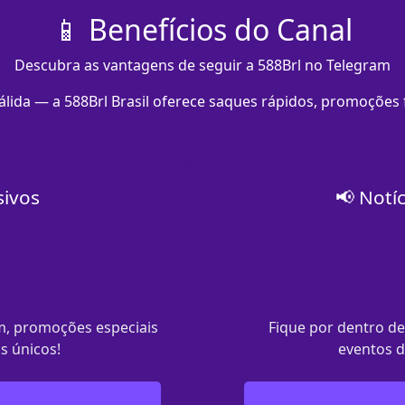
📱 Benefícios do Canal
Descubra as vantagens de seguir a 588Brl no Telegram
álida — a 588Brl Brasil oferece saques rápidos, promoções
sivos
📢 Notí
m, promoções especiais
Fique por dentro d
s únicos!
eventos d