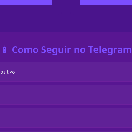
📱 Como Seguir no Telegram
ositivo