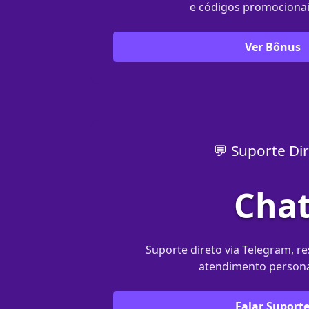
e códigos promocionai
Ver Bônus
💬 Suporte Di
Cha
Suporte direto via Telegram, r
atendimento persona
Falar Suport