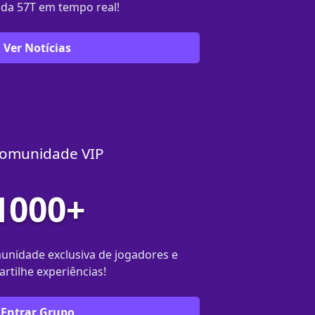
 da 57T em tempo real!
Ver Notícias
Comunidade VIP
1000+
unidade exclusiva de jogadores e
rtilhe experiências!
Entrar Grupo