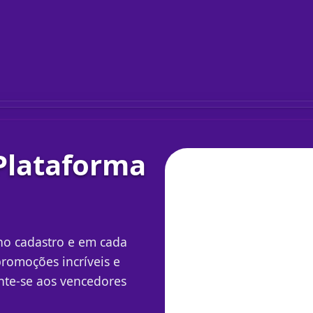
 Plataforma
no cadastro e em cada
promoções incríveis e
unte-se aos vencedores