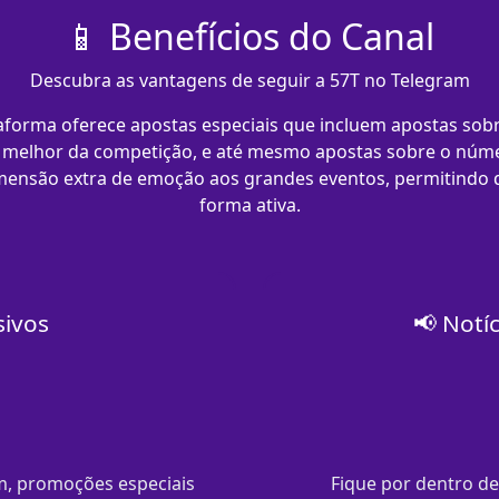
📱 Benefícios do Canal
Descubra as vantagens de seguir a 57T no Telegram
aforma oferece apostas especiais que incluem apostas sobr
to o melhor da competição, e até mesmo apostas sobre o núm
ensão extra de emoção aos grandes eventos, permitindo qu
forma ativa.
sivos
📢 Notí
m, promoções especiais
Fique por dentro d