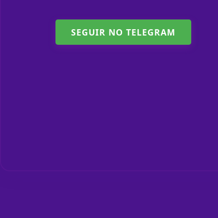
SEGUIR NO TELEGRAM