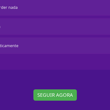
erder nada
a
aticamente
SEGUIR AGORA