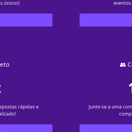
s únicos!
eventos
reto
👥 
t
espostas rápidas e
Junte-se a uma com
lizado!
compa
e