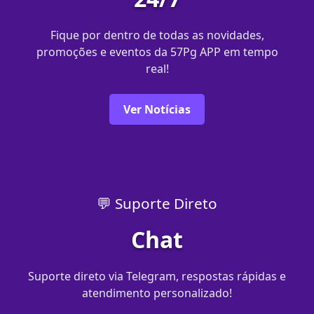
Fique por dentro de todas as novidades,
promoções e eventos da 57Pg APP em tempo
real!
Ver Notícias
💬 Suporte Direto
Chat
Suporte direto via Telegram, respostas rápidas e
atendimento personalizado!