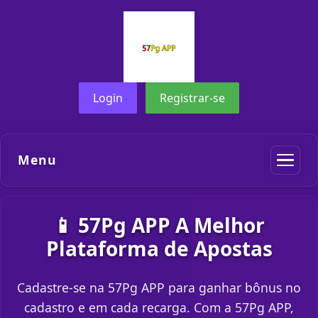
Login
Registrar-se
Menu
📱 57Pg APP A Melhor
Plataforma de Apostas
Cadastre-se na 57Pg APP para ganhar bônus no
cadastro e em cada recarga. Com a 57Pg APP,