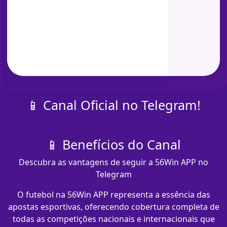
📱 Canal Oficial no Telegram!
📱 Benefícios do Canal
Descubra as vantagens de seguir a 56Win APP no
Telegram
O futebol na 56Win APP representa a essência das
apostas esportivas, oferecendo cobertura completa de
todas as competições nacionais e internacionais que