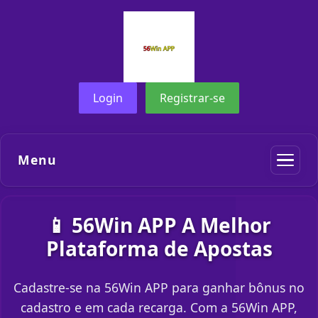
Login
Registrar-se
Menu
📱 56Win APP A Melhor
Plataforma de Apostas
Cadastre-se na 56Win APP para ganhar bônus no
cadastro e em cada recarga. Com a 56Win APP,