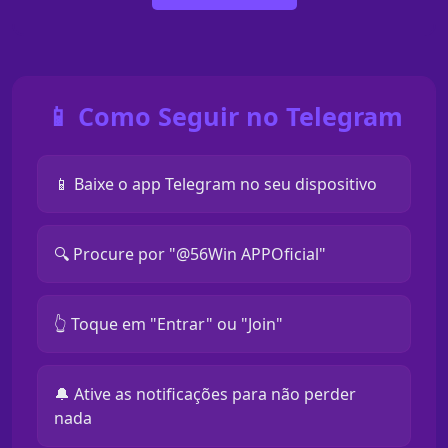
📱 Como Seguir no Telegram
📱 Baixe o app Telegram no seu dispositivo
🔍 Procure por "@56Win APPOficial"
👆 Toque em "Entrar" ou "Join"
🔔 Ative as notificações para não perder
nada