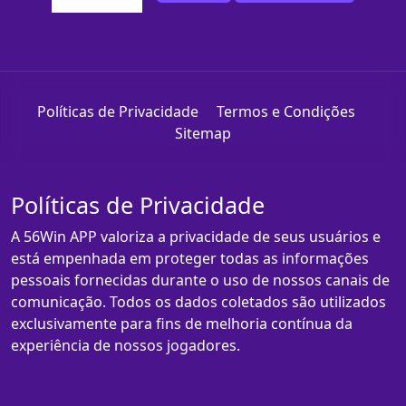
Políticas de Privacidade
Termos e Condições
Sitemap
Políticas de Privacidade
A 56Win APP valoriza a privacidade de seus usuários e
está empenhada em proteger todas as informações
pessoais fornecidas durante o uso de nossos canais de
comunicação. Todos os dados coletados são utilizados
exclusivamente para fins de melhoria contínua da
experiência de nossos jogadores.