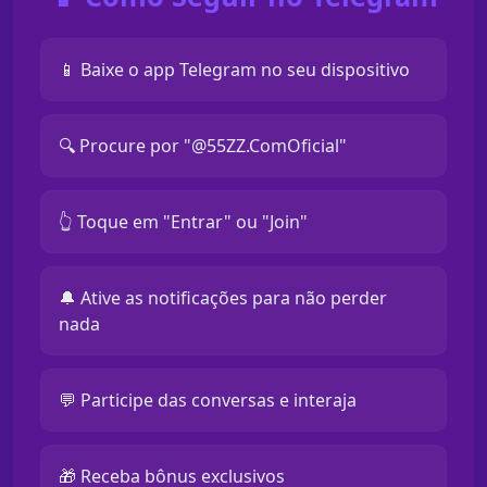
📱 Baixe o app Telegram no seu dispositivo
🔍 Procure por "@55ZZ.ComOficial"
👆 Toque em "Entrar" ou "Join"
🔔 Ative as notificações para não perder
nada
💬 Participe das conversas e interaja
🎁 Receba bônus exclusivos