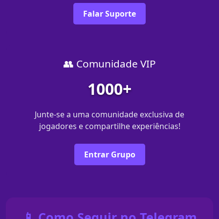
Falar Suporte
👥 Comunidade VIP
1000+
Junte-se a uma comunidade exclusiva de
jogadores e compartilhe experiências!
Entrar Grupo
📱 Como Seguir no Telegram