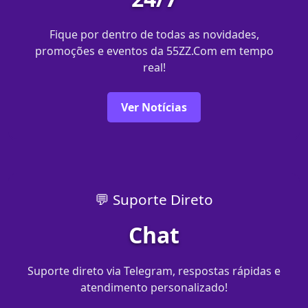
Fique por dentro de todas as novidades,
promoções e eventos da 55ZZ.Com em tempo
real!
Ver Notícias
💬 Suporte Direto
Chat
Suporte direto via Telegram, respostas rápidas e
atendimento personalizado!