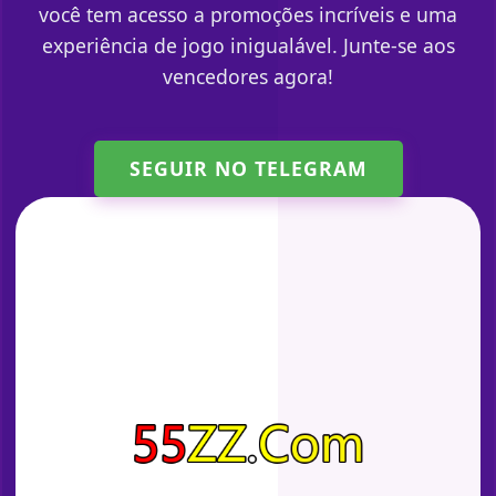
você tem acesso a promoções incríveis e uma
experiência de jogo inigualável. Junte-se aos
vencedores agora!
SEGUIR NO TELEGRAM