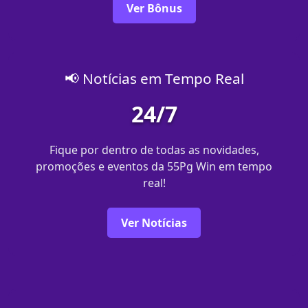
Ver Bônus
📢 Notícias em Tempo Real
24/7
Fique por dentro de todas as novidades,
promoções e eventos da 55Pg Win em tempo
real!
Ver Notícias