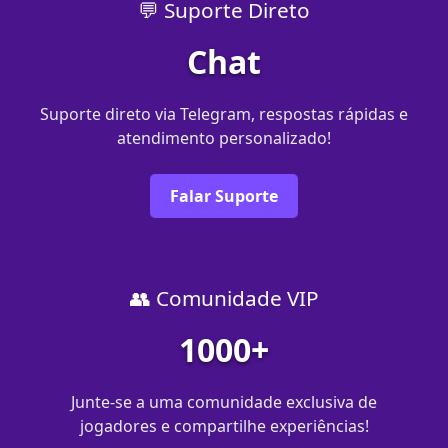
💬 Suporte Direto
Chat
Suporte direto via Telegram, respostas rápidas e
atendimento personalizado!
Falar Suporte
👥 Comunidade VIP
1000+
Junte-se a uma comunidade exclusiva de
jogadores e compartilhe experiências!