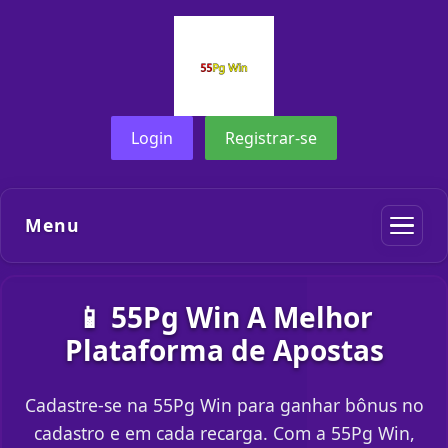
Login
Registrar-se
Menu
📱 55Pg Win A Melhor
Plataforma de Apostas
Cadastre-se na 55Pg Win para ganhar bônus no
cadastro e em cada recarga. Com a 55Pg Win,