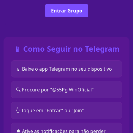
Entrar Grupo
📱 Como Seguir no Telegram
📱 Baixe o app Telegram no seu dispositivo
🔍 Procure por "@55Pg WinOficial"
👆 Toque em "Entrar" ou "Join"
🔔 Ative as notificações para não perder