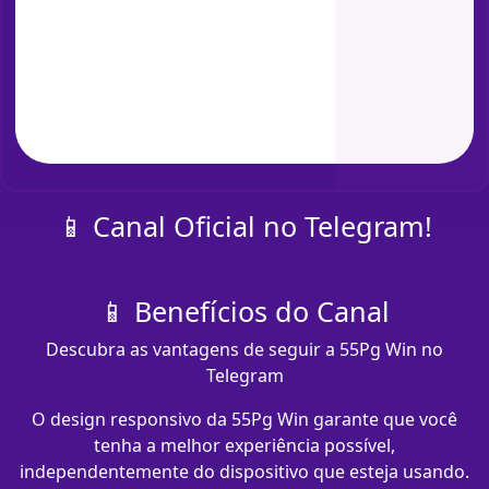
📱 Canal Oficial no Telegram!
📱 Benefícios do Canal
Descubra as vantagens de seguir a 55Pg Win no
Telegram
O design responsivo da 55Pg Win garante que você
tenha a melhor experiência possível,
independentemente do dispositivo que esteja usando.