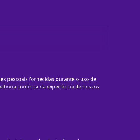
es pessoais fornecidas durante o uso de
elhoria contínua da experiência de nossos