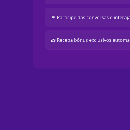
💬 Participe das conversas e interaj
🎁 Receba bônus exclusivos autom