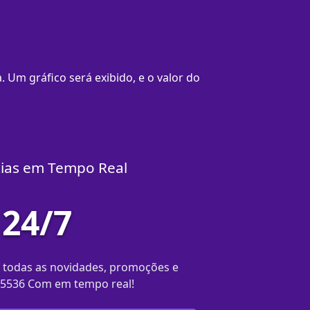
 Um gráfico será exibido, e o valor do
cias em Tempo Real
24/7
e todas as novidades, promoções e
 5536 Com em tempo real!