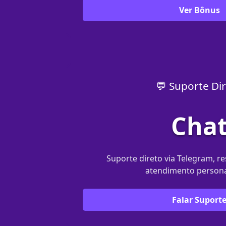
Ver Bônus
💬 Suporte Di
Cha
Suporte direto via Telegram, r
atendimento persona
Falar Suport