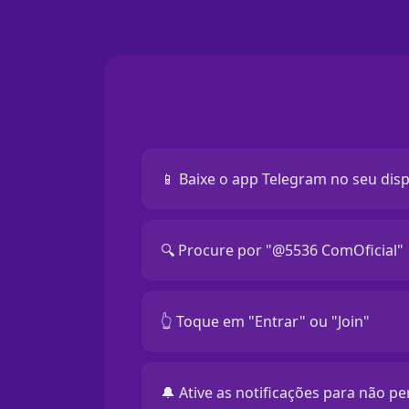
📱 Baixe o app Telegram no seu disp
🔍 Procure por "@5536 ComOficial"
👆 Toque em "Entrar" ou "Join"
🔔 Ative as notificações para não p