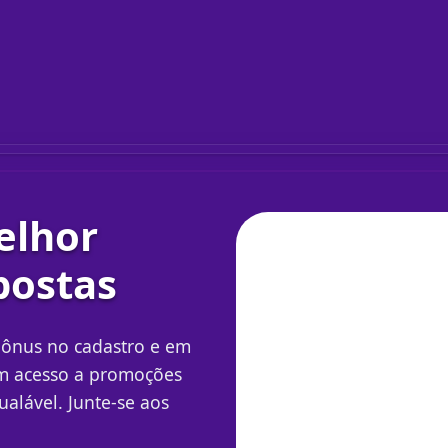
elhor
postas
bônus no cadastro e em
em acesso a promoções
ualável. Junte-se aos