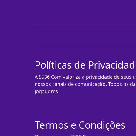
Políticas de Privacida
A 5536 Com valoriza a privacidade de seus
nossos canais de comunicação. Todos os dad
jogadores.
Termos e Condições