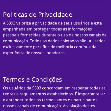
Políticas de Privacidade
A 5393 valoriza a privacidade de seus usuários e está
empenhada em proteger todas as informações
pessoais fornecidas durante o uso de nossos canais de
comunicação. Todos os dados coletados são utilizados
exclusivamente para fins de melhoria contínua da
experiência de nossos jogadores.
Termos e Condições
Os usuários da 5393 concordam em respeitar todas as
regras e regulamentos estabelecidos. É importante ler
e entender todos os termos antes de participar de
nossos canais de comunicação. A violação destes