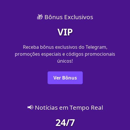
🎁 Bônus Exclusivos
VIP
Receba bônus exclusivos do Telegram,
promoções especiais e códigos promocionais
únicos!
Ver Bônus
📢 Notícias em Tempo Real
24/7