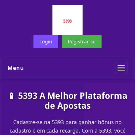
Login
Registrar-se
Menu
📱 5393 A Melhor Plataforma
de Apostas
Cadastre-se na 5393 para ganhar bônus no
cadastro e em cada recarga. Com a 5393, você