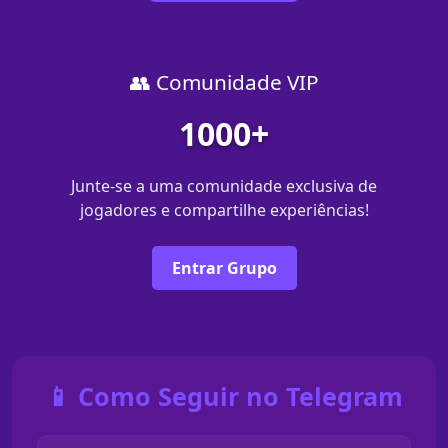
👥 Comunidade VIP
1000+
Junte-se a uma comunidade exclusiva de
jogadores e compartilhe experiências!
Entrar Grupo
📱 Como Seguir no Telegram