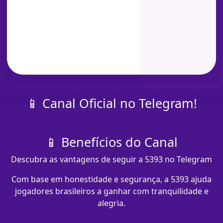
📱 Canal Oficial no Telegram!
📱 Benefícios do Canal
Descubra as vantagens de seguir a 5393 no Telegram
Com base em honestidade e segurança, a 5393 ajuda
jogadores brasileiros a ganhar com tranquilidade e
alegria.