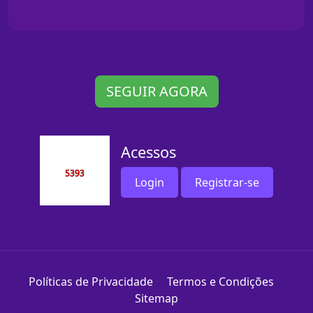
SEGUIR AGORA
Acessos
Login
Registrar-se
Políticas de Privacidade
Termos e Condições
Sitemap