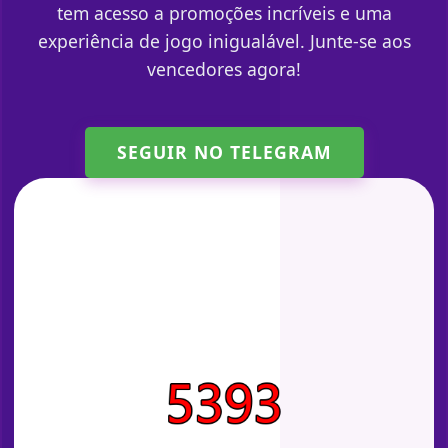
tem acesso a promoções incríveis e uma
experiência de jogo inigualável. Junte-se aos
vencedores agora!
SEGUIR NO TELEGRAM