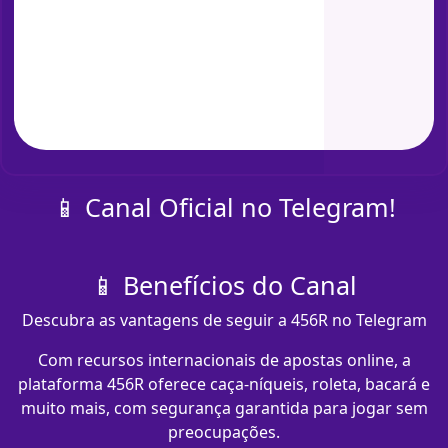
📱 Canal Oficial no Telegram!
📱 Benefícios do Canal
Descubra as vantagens de seguir a 456R no Telegram
Com recursos internacionais de apostas online, a
plataforma 456R oferece caça-níqueis, roleta, bacará e
muito mais, com segurança garantida para jogar sem
preocupações.