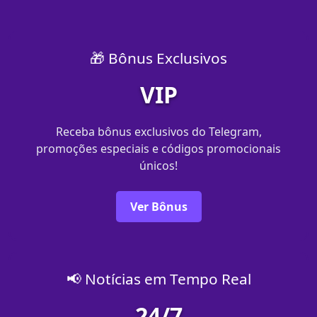
🎁 Bônus Exclusivos
VIP
Receba bônus exclusivos do Telegram,
promoções especiais e códigos promocionais
únicos!
Ver Bônus
📢 Notícias em Tempo Real
24/7