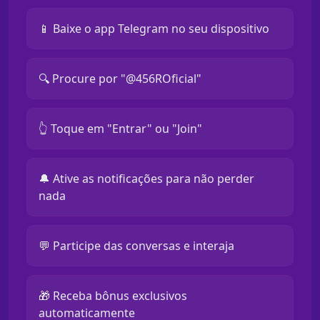
📱 Baixe o app Telegram no seu dispositivo
🔍 Procure por "@456ROficial"
👆 Toque em "Entrar" ou "Join"
🔔 Ative as notificações para não perder
nada
💬 Participe das conversas e interaja
🎁 Receba bônus exclusivos
automaticamente