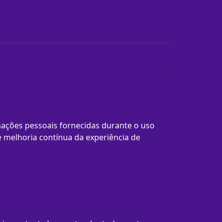
mações pessoais fornecidas durante o uso
e melhoria contínua da experiência de