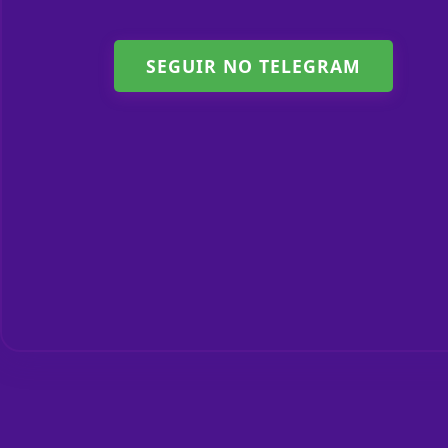
SEGUIR NO TELEGRAM