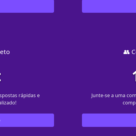
reto
👥 
t
espostas rápidas e
Junte-se a uma com
lizado!
compa
e