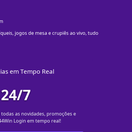
am
queis, jogos de mesa e crupiês ao vivo, tudo
cias em Tempo Real
24/7
e todas as novidades, promoções e
44Win Login em tempo real!