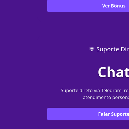
Ver Bônus
💬 Suporte Di
Cha
Suporte direto via Telegram, r
atendimento persona
Falar Suport