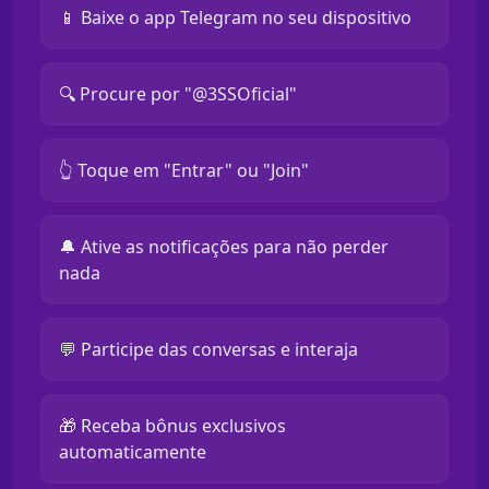
📱 Baixe o app Telegram no seu dispositivo
🔍 Procure por "@3SSOficial"
👆 Toque em "Entrar" ou "Join"
🔔 Ative as notificações para não perder
nada
💬 Participe das conversas e interaja
🎁 Receba bônus exclusivos
automaticamente