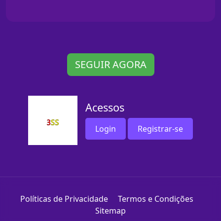
SEGUIR AGORA
Acessos
Login
Registrar-se
Políticas de Privacidade
Termos e Condições
Sitemap