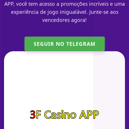
APP, você tem acesso a promoções incríveis e uma
experiência de jogo inigualável. Junte-se aos
vencedores agora!
SEGUIR NO TELEGRAM