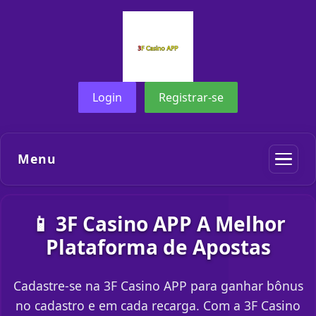
Login
Registrar-se
Menu
📱 3F Casino APP A Melhor
Plataforma de Apostas
Cadastre-se na 3F Casino APP para ganhar bônus
no cadastro e em cada recarga. Com a 3F Casino