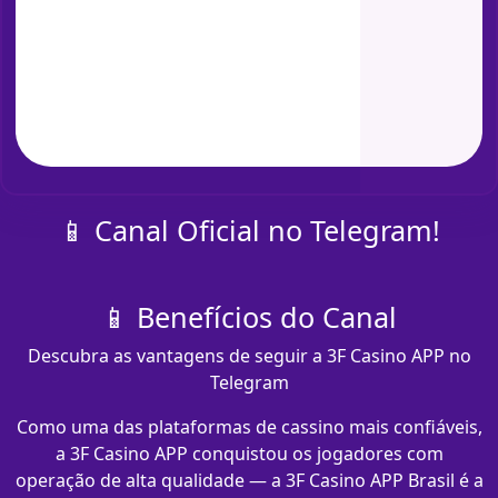
📱 Canal Oficial no Telegram!
📱 Benefícios do Canal
Descubra as vantagens de seguir a 3F Casino APP no
Telegram
Como uma das plataformas de cassino mais confiáveis,
a 3F Casino APP conquistou os jogadores com
operação de alta qualidade — a 3F Casino APP Brasil é a