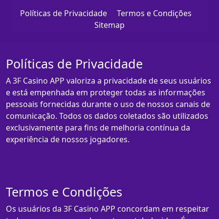
Políticas de Privacidade
Termos e Condições
Sitemap
Políticas de Privacidade
A 3F Casino APP valoriza a privacidade de seus usuários
e está empenhada em proteger todas as informações
pessoais fornecidas durante o uso de nossos canais de
comunicação. Todos os dados coletados são utilizados
exclusivamente para fins de melhoria contínua da
experiência de nossos jogadores.
Termos e Condições
Os usuários da 3F Casino APP concordam em respeitar