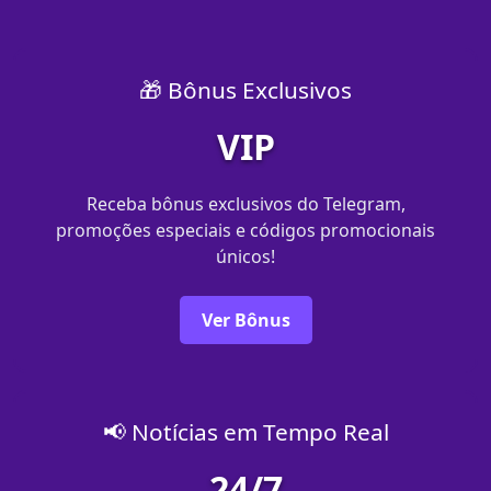
🎁 Bônus Exclusivos
VIP
Receba bônus exclusivos do Telegram,
promoções especiais e códigos promocionais
únicos!
Ver Bônus
📢 Notícias em Tempo Real
24/7