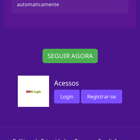
automaticamente
SEGUIR AGORA
Acessos
Login
Registrar-se