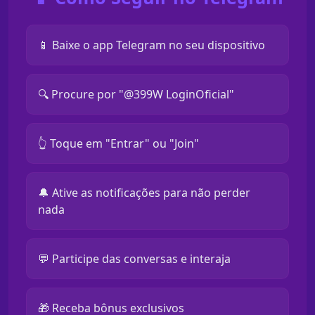
📱 Baixe o app Telegram no seu dispositivo
🔍 Procure por "@399W LoginOficial"
👆 Toque em "Entrar" ou "Join"
🔔 Ative as notificações para não perder
nada
💬 Participe das conversas e interaja
🎁 Receba bônus exclusivos