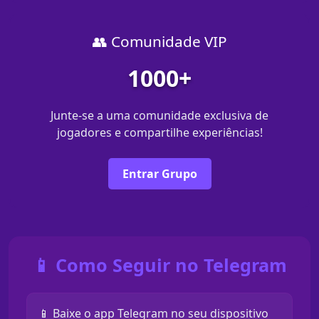
👥 Comunidade VIP
1000+
Junte-se a uma comunidade exclusiva de
jogadores e compartilhe experiências!
Entrar Grupo
📱 Como Seguir no Telegram
📱 Baixe o app Telegram no seu dispositivo