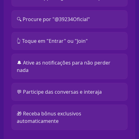
🔍 Procure por "@39234Oficial"
👆 Toque em "Entrar" ou "Join"
🔔 Ative as notificações para não perder
nada
💬 Participe das conversas e interaja
🎁 Receba bônus exclusivos
automaticamente