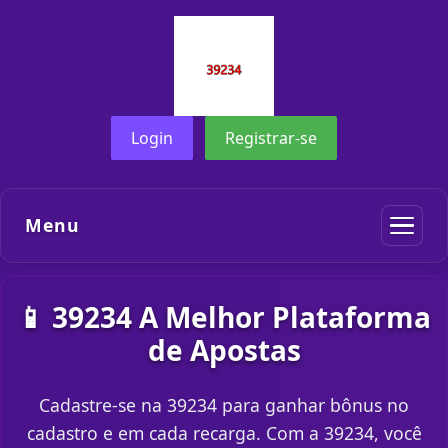
Login
Registrar-se
Menu
📱 39234 A Melhor Plataforma
de Apostas
Cadastre-se na 39234 para ganhar bônus no
cadastro e em cada recarga. Com a 39234, você