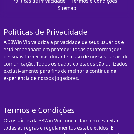
Políticas de Privacidade
Termos e Condições
Sitemap
Políticas de Privacidade
A 38Win Vip valoriza a privacidade de seus usuários e
está empenhada em proteger todas as informações
pessoais fornecidas durante o uso de nossos canais de
comunicação. Todos os dados coletados são utilizados
exclusivamente para fins de melhoria contínua da
experiência de nossos jogadores.
Termos e Condições
Os usuários da 38Win Vip concordam em respeitar
todas as regras e regulamentos estabelecidos. É