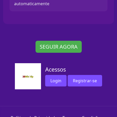
automaticamente
SEGUIR AGORA
Acessos
Login
Registrar-se