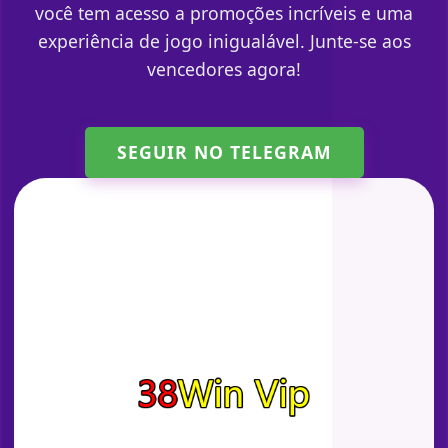
você tem acesso a promoções incríveis e uma
experiência de jogo inigualável. Junte-se aos
vencedores agora!
SEGUIR NO TELEGRAM