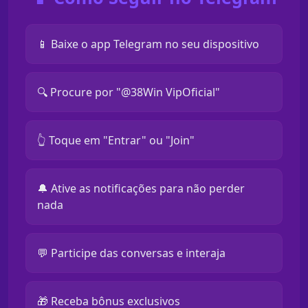
📱 Baixe o app Telegram no seu dispositivo
🔍 Procure por "@38Win VipOficial"
👆 Toque em "Entrar" ou "Join"
🔔 Ative as notificações para não perder
nada
💬 Participe das conversas e interaja
🎁 Receba bônus exclusivos