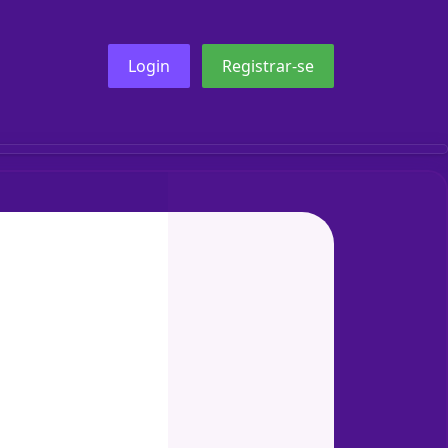
Login
Registrar-se