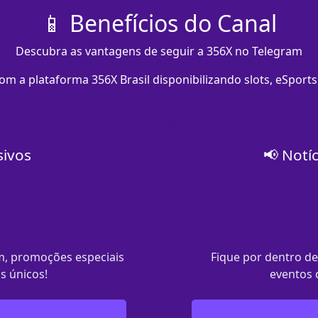
📱 Benefícios do Canal
Descubra as vantagens de seguir a 356X no Telegram
om a plataforma 356X Brasil disponibilizando slots, eSports
sivos
📢 Notí
m, promoções especiais
Fique por dentro d
s únicos!
eventos 