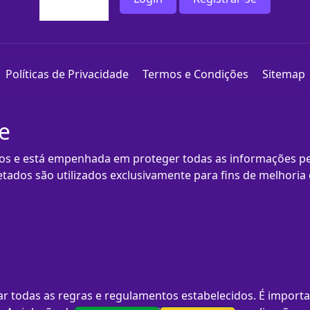
Políticas de Privacidade
Termos e Condições
Sitemap
de
rios e está empenhada em proteger todas as informações p
tados são utilizados exclusivamente para fins de melhoria
 todas as regras e regulamentos estabelecidos. É importa