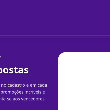
r
postas
 no cadastro e em cada
 promoções incríveis e
unte-se aos vencedores