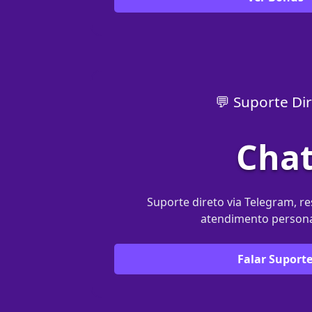
💬 Suporte Di
Cha
Suporte direto via Telegram, r
atendimento persona
Falar Suport