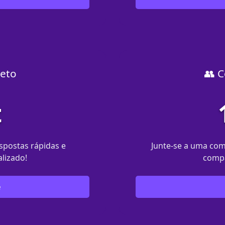
reto
👥 
t
espostas rápidas e
Junte-se a uma com
lizado!
compa
e