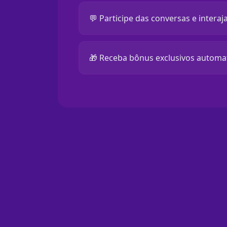
💬 Participe das conversas e interaj
🎁 Receba bônus exclusivos autom