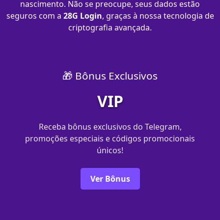
nascimento. Não se preocupe, seus dados estão
seguros com a
28G Login
, graças à nossa tecnologia de
criptografia avançada.
🎁 Bônus Exclusivos
VIP
Receba bônus exclusivos do Telegram,
promoções especiais e códigos promocionais
únicos!
Ver Bônus