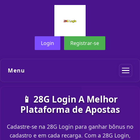
Login
Registrar-se
Menu
📱 28G Login A Melhor
Plataforma de Apostas
Cadastre-se na 28G Login para ganhar bônus no
cadastro e em cada recarga. Com a 28G Login,