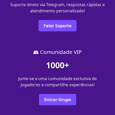
Suporte direto via Telegram, respostas rápidas e
atendimento personalizado!
Falar Suporte
👥 Comunidade VIP
1000+
Junte-se a uma comunidade exclusiva de
jogadores e compartilhe experiências!
Entrar Grupo