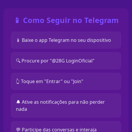
📱 Como Seguir no Telegram
📱 Baixe o app Telegram no seu dispositivo
🔍 Procure por "@28G LoginOficial"
👆 Toque em "Entrar" ou "Join"
🔔 Ative as notificações para não perder
nada
💬 Participe das conversas e interaja