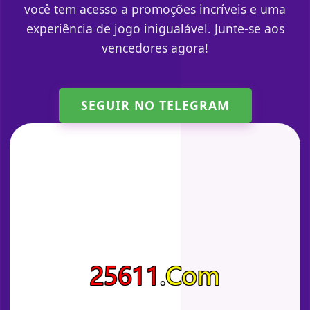
você tem acesso a promoções incríveis e uma
experiência de jogo inigualável. Junte-se aos
vencedores agora!
SEGUIR NO TELEGRAM