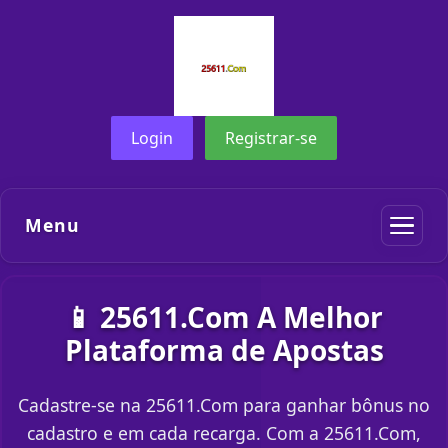
Login
Registrar-se
Menu
📱 25611.Com A Melhor
Plataforma de Apostas
Cadastre-se na 25611.Com para ganhar bônus no
cadastro e em cada recarga. Com a 25611.Com,