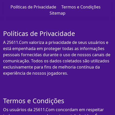
Políticas de Privacidade
Termos e Condições
Sitemap
Políticas de Privacidade
A 25611.Com valoriza a privacidade de seus usuários e
está empenhada em proteger todas as informações
pessoais fornecidas durante o uso de nossos canais de
comunicação. Todos os dados coletados são utilizados
exclusivamente para fins de melhoria contínua da
experiência de nossos jogadores.
Termos e Condições
Os usuários da 25611.Com concordam em respeitar