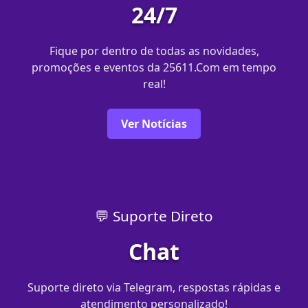
24/7
Fique por dentro de todas as novidades,
promoções e eventos da 25611.Com em tempo
real!
Ver Notícias
💬 Suporte Direto
Chat
Suporte direto via Telegram, respostas rápidas e
atendimento personalizado!