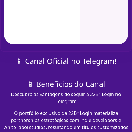
📱 Canal Oficial no Telegram!
📱 Benefícios do Canal
Descubra as vantagens de seguir a 22Br Login no
Telegram
O portfólio exclusivo da 22Br Login materializa
partnerships estratégicas com indie developers e
white-label studios, resultando em títulos customizados