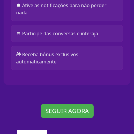
🔔 Ative as notificações para não perder
nada
💬 Participe das conversas e interaja
🎁 Receba bônus exclusivos
automaticamente
SEGUIR AGORA