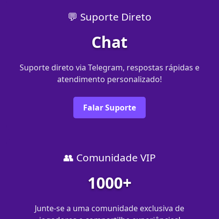
💬 Suporte Direto
Chat
Suporte direto via Telegram, respostas rápidas e
atendimento personalizado!
Falar Suporte
👥 Comunidade VIP
1000+
Junte-se a uma comunidade exclusiva de