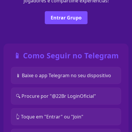
jogadores e compartilhe experiências!
Entrar Grupo
📱 Como Seguir no Telegram
📱 Baixe o app Telegram no seu dispositivo
🔍 Procure por "@22Br LoginOficial"
👆 Toque em "Entrar" ou "Join"