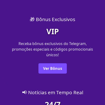
🎁 Bônus Exclusivos
VIP
Receba bônus exclusivos do Telegram,
promoções especiais e códigos promocionais
únicos!
Ver Bônus
📢 Notícias em Tempo Real
24/7