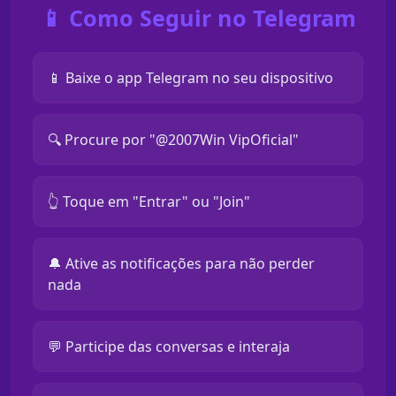
📱 Como Seguir no Telegram
📱 Baixe o app Telegram no seu dispositivo
🔍 Procure por "@2007Win VipOficial"
👆 Toque em "Entrar" ou "Join"
🔔 Ative as notificações para não perder
nada
💬 Participe das conversas e interaja