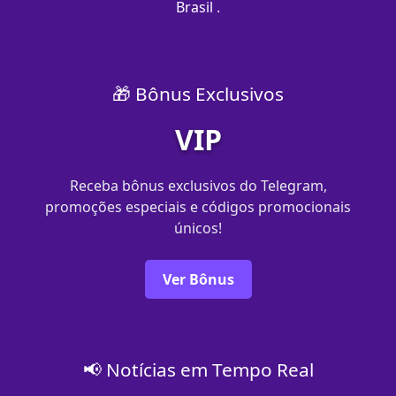
Brasil .
🎁 Bônus Exclusivos
VIP
Receba bônus exclusivos do Telegram,
promoções especiais e códigos promocionais
únicos!
Ver Bônus
📢 Notícias em Tempo Real