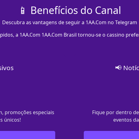
📱 Benefícios do Canal
Descubra as vantagens de seguir a 1AA.Com no Telegram
idos, a 1AA.Com 1AA.Com Brasil tornou-se o cassino prefer
sivos
📢 Notí
m, promoções especiais
Fique por dentro d
s únicos!
eventos da