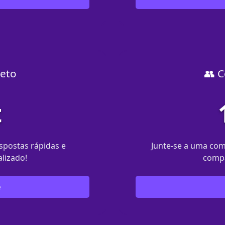
reto
👥 
t
espostas rápidas e
Junte-se a uma com
lizado!
compa
e