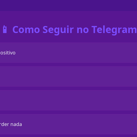
📱 Como Seguir no Telegram
ositivo
erder nada