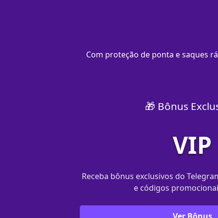
Com proteção de ponta e saques ráp
🎁 Bônus Exclu
VIP
Receba bônus exclusivos do Telegra
e códigos promocionai
Ver Bônus