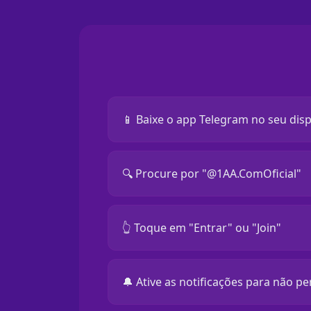
📱 Baixe o app Telegram no seu disp
🔍 Procure por "@1AA.ComOficial"
👆 Toque em "Entrar" ou "Join"
🔔 Ative as notificações para não p