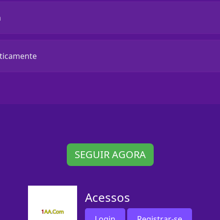
a
aticamente
SEGUIR AGORA
Acessos
Login
Registrar-se