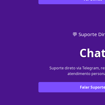
💬 Suporte Di
Cha
Suporte direto via Telegram, r
atendimento persona
Falar Suport