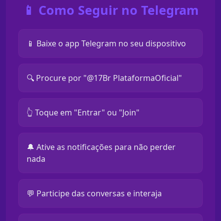
📱 Como Seguir no Telegram
📱 Baixe o app Telegram no seu dispositivo
🔍 Procure por "@17Br PlataformaOficial"
👆 Toque em "Entrar" ou "Join"
🔔 Ative as notificações para não perder
nada
💬 Participe das conversas e interaja