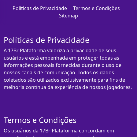
Políticas de Privacidade
Termos e Condições
Sitemap
Políticas de Privacidade
A 17Br Plataforma valoriza a privacidade de seus
usuários e está empenhada em proteger todas as
informações pessoais fornecidas durante o uso de
nossos canais de comunicação. Todos os dados
coletados são utilizados exclusivamente para fins de
melhoria contínua da experiência de nossos jogadores.
Termos e Condições
Os usuários da 17Br Plataforma concordam em