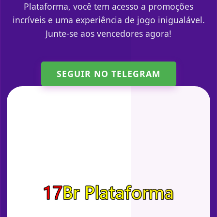
Plataforma, você tem acesso a promoções
incríveis e uma experiência de jogo inigualável.
Junte-se aos vencedores agora!
SEGUIR NO TELEGRAM