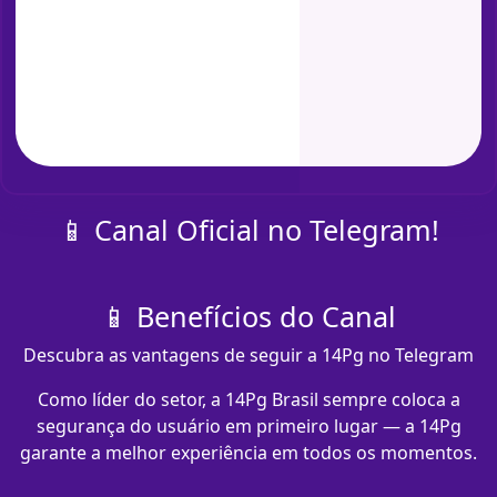
📱 Canal Oficial no Telegram!
📱 Benefícios do Canal
Descubra as vantagens de seguir a 14Pg no Telegram
Como líder do setor, a 14Pg Brasil sempre coloca a
segurança do usuário em primeiro lugar — a 14Pg
garante a melhor experiência em todos os momentos.