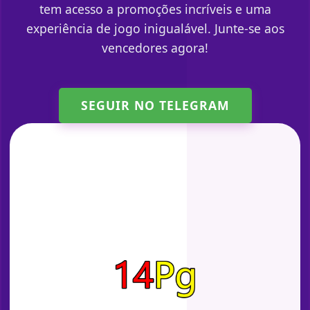
tem acesso a promoções incríveis e uma
experiência de jogo inigualável. Junte-se aos
vencedores agora!
SEGUIR NO TELEGRAM