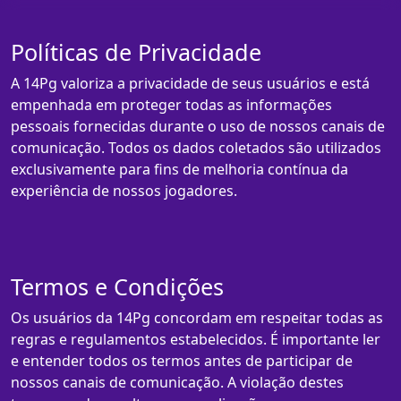
Políticas de Privacidade
A 14Pg valoriza a privacidade de seus usuários e está
empenhada em proteger todas as informações
pessoais fornecidas durante o uso de nossos canais de
comunicação. Todos os dados coletados são utilizados
exclusivamente para fins de melhoria contínua da
experiência de nossos jogadores.
Termos e Condições
Os usuários da 14Pg concordam em respeitar todas as
regras e regulamentos estabelecidos. É importante ler
e entender todos os termos antes de participar de
nossos canais de comunicação. A violação destes