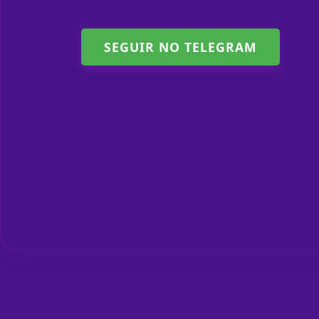
SEGUIR NO TELEGRAM