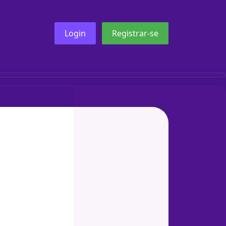
Login
Registrar-se