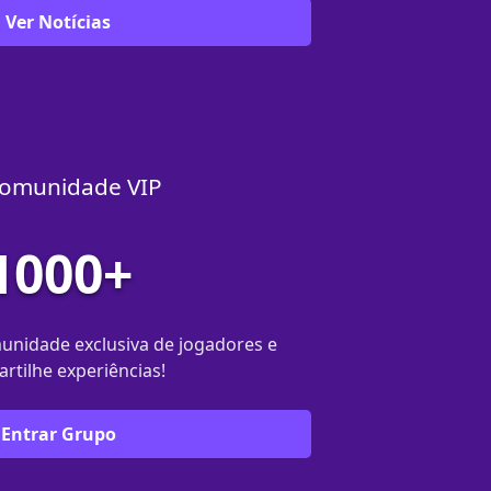
Ver Notícias
Comunidade VIP
1000+
unidade exclusiva de jogadores e
rtilhe experiências!
Entrar Grupo