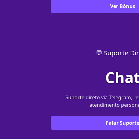
Ver Bônus
💬 Suporte Di
Cha
Suporte direto via Telegram, r
atendimento persona
Falar Suport