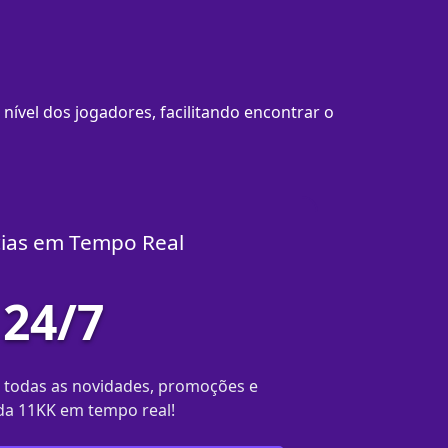
nível dos jogadores, facilitando encontrar o
cias em Tempo Real
24/7
e todas as novidades, promoções e
da 11KK em tempo real!