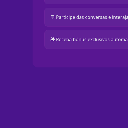
💬 Participe das conversas e interaj
🎁 Receba bônus exclusivos autom